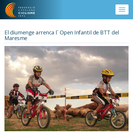
Vés al contingut
Toggle
naviga
El diumenge arrenca l´ Open Infantil de BTT del
Maresme