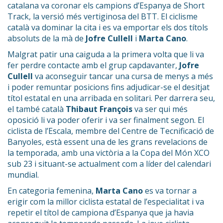
catalana va coronar els campions d’Espanya de Short
Track, la versió més vertiginosa del BTT. El ciclisme
català va dominar la cita i es va emportar els dos títols
absoluts de la mà de
Jofre Cullell
i
Marta Cano
.
Malgrat patir una caiguda a la primera volta que li va
fer perdre contacte amb el grup capdavanter,
Jofre
Cullell
va aconseguir tancar una cursa de menys a més
i poder remuntar posicions fins adjudicar-se el desitjat
títol estatal en una arribada en solitari. Per darrera seu,
el també català
Thibaut François
va ser qui més
oposició li va poder oferir i va ser finalment segon. El
ciclista de l’Escala, membre del Centre de Tecnificació de
Banyoles, està essent una de les grans revelacions de
la temporada, amb una victòria a la Copa del Món XCO
sub 23 i situant-se actualment com a líder del calendari
mundial.
En categoria femenina,
Marta Cano
es va tornar a
erigir com la millor ciclista estatal de l’especialitat i va
repetir el títol de campiona d’Espanya que ja havia