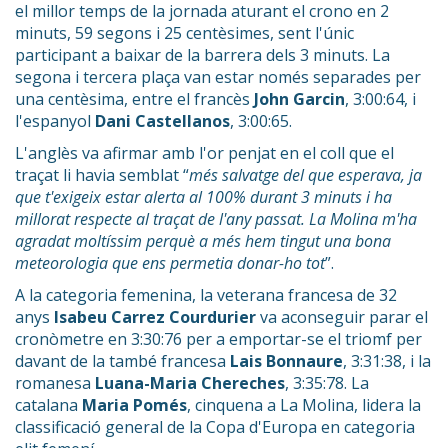
el millor temps de la jornada aturant el crono en 2
minuts, 59 segons i 25 centèsimes, sent l'únic
participant a baixar de la barrera dels 3 minuts. La
segona i tercera plaça van estar només separades per
una centèsima, entre el francès
John Garcin
, 3:00:64, i
l'espanyol
Dani Castellanos
, 3:00:65.
L'anglès va afirmar amb l'or penjat en el coll que el
traçat li havia semblat “
més salvatge del que esperava, ja
que t'exigeix estar alerta al 100% durant 3 minuts i ha
millorat respecte al traçat de l'any passat. La Molina m'ha
agradat moltíssim perquè a més hem tingut una bona
meteorologia que ens permetia donar-ho tot
”.
A la categoria femenina, la veterana francesa de 32
anys
Isabeu Carrez Courdurier
va aconseguir parar el
cronòmetre en 3:30:76 per a emportar-se el triomf per
davant de la també francesa
Lais Bonnaure
, 3:31:38, i la
romanesa
Luana-Maria Chereches
, 3:35:78. La
catalana
Maria Pomés
, cinquena a La Molina, lidera la
classificació general de la Copa d'Europa en categoria