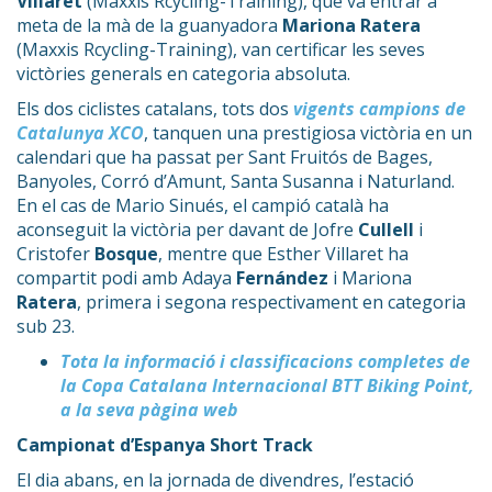
Villaret
(Maxxis Rcycling-Training), que va entrar a
meta de la mà de la guanyadora
Mariona Ratera
(Maxxis Rcycling-Training), van certificar les seves
victòries generals en categoria absoluta.
Els dos ciclistes catalans, tots dos
vigents campions de
Catalunya XCO
, tanquen una prestigiosa victòria en un
calendari que ha passat per Sant Fruitós de Bages,
Banyoles, Corró d’Amunt, Santa Susanna i Naturland.
En el cas de Mario Sinués, el campió català ha
aconseguit la victòria per davant de Jofre
Cullell
i
Cristofer
Bosque
, mentre que Esther Villaret ha
compartit podi amb Adaya
Fernández
i Mariona
Ratera
, primera i segona respectivament en categoria
sub 23.
Tota la informació i classificacions completes de
la Copa Catalana Internacional BTT Biking Point,
a la seva pàgina web
Campionat d’Espanya Short Track
El dia abans, en la jornada de divendres, l’estació