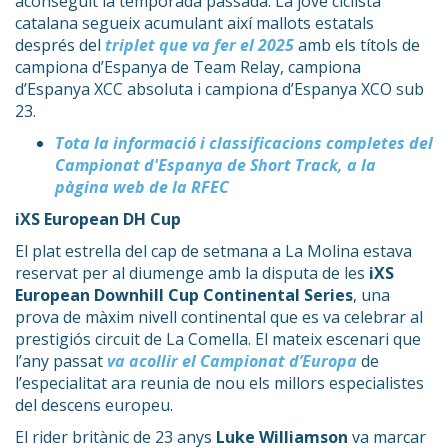
aconseguit la temporada passada. La jove ciclista
catalana segueix acumulant així mallots estatals
després del
triplet que va fer el 2025
amb els títols de
campiona d’Espanya de Team Relay, campiona
d’Espanya XCC absoluta i campiona d’Espanya XCO sub
23.
Tota la informació i classificacions completes del
Campionat d'Espanya de Short Track, a la
pàgina web de la RFEC
iXS European DH Cup
El plat estrella del cap de setmana a La Molina estava
reservat per al diumenge amb la disputa de les
iXS
European Downhill Cup Continental Series
, una
prova de màxim nivell continental que es va celebrar al
prestigiós circuit de La Comella. El mateix escenari que
l’any passat
va acollir el Campionat d’Europa
de
l’especialitat ara reunia de nou els millors especialistes
del descens europeu.
El rider britànic de 23 anys
Luke Williamson
va marcar