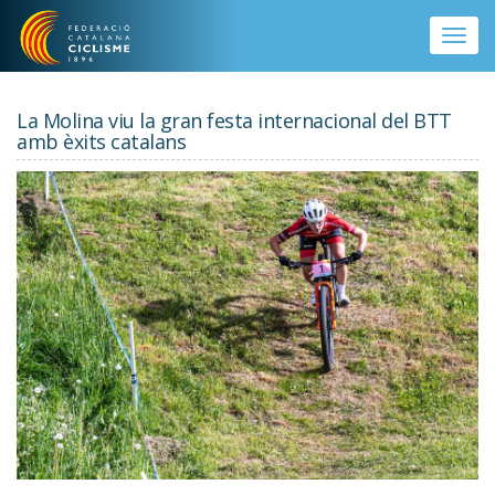
Vés al contingut
Toggle
naviga
La Molina viu la gran festa internacional del BTT
amb èxits catalans