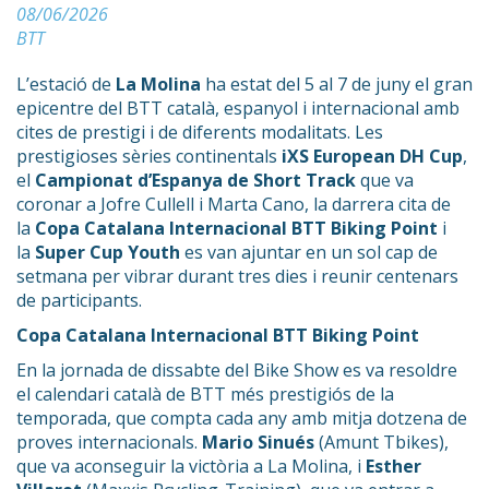
08/06/2026
BTT
L’estació de
La Molina
ha estat del 5 al 7 de juny el gran
epicentre del BTT català, espanyol i internacional amb
cites de prestigi i de diferents modalitats. Les
prestigioses sèries continentals
iXS European DH Cup
,
el
Campionat d’Espanya de Short Track
que va
coronar a Jofre Cullell i Marta Cano, la darrera cita de
la
Copa Catalana Internacional BTT Biking Point
i
la
Super Cup Youth
es van ajuntar en un sol cap de
setmana per vibrar durant tres dies i reunir centenars
de participants.
Copa Catalana Internacional BTT Biking Point
En la jornada de dissabte del Bike Show es va resoldre
el calendari català de BTT més prestigiós de la
temporada, que compta cada any amb mitja dotzena de
proves internacionals.
Mario Sinués
(Amunt Tbikes),
que va aconseguir la victòria a La Molina, i
Esther