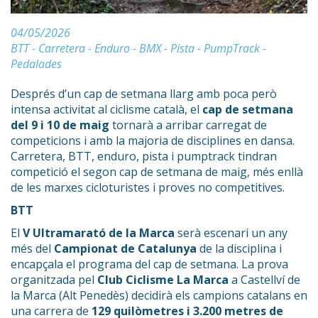
04/05/2026
BTT - Carretera - Enduro - BMX - Pista - PumpTrack -
Pedalades
Després d’un cap de setmana llarg amb poca però
intensa activitat al ciclisme català, el
cap de setmana
del 9 i 10 de maig
tornarà a arribar carregat de
competicions i amb la majoria de disciplines en dansa.
Carretera, BTT, enduro, pista i pumptrack tindran
competició el segon cap de setmana de maig, més enllà
de les marxes cicloturistes i proves no competitives.
BTT
El
V Ultramarató de la Marca
serà escenari un any
més del
Campionat de Catalunya
de la disciplina i
encapçala el programa del cap de setmana. La prova
organitzada pel
Club Ciclisme La Marca
a Castellví de
la Marca (Alt Penedès) decidirà els campions catalans en
una carrera de
129 quilòmetres i 3.200 metres de