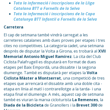
Tota la informació i inscripcions de la Lliga
Catalana BTT a Fornells de la Selva
Tota la informació i inscripcions de la Copa
Catalunya BTT Infantil a Fornells de la Selva
Carretera
El cap de setmana també vindrà carregat a les
carreteres catalanes amb dues proves per etapes i tres
cites no competitives. La categoria cadet, una setmana
després de disputar la Volta a Girona, es trobarà al
XVII
Memorial Antonio Miguel Ramírez
. La cita del Club
Ciclista Palafrugell es disputarà en format de dues
etapes pel Baix Empordà, una dissabte i la segona
diumenge. També es disputarà per etapes la
Volta
Ciclista Màster a Montserrat
, una competició de tres
etapes que arrencarà el dissabte amb una doble cita -
etapa en línia al matí i contrarellotge a la tarda- i una
etapa final el diumenge. A més, aquest cap de setmana
també es viuran la marxa cicloturista
La Remences
, la
Diada de la Bicicleta
de Granollers i la
Brevet 300
de