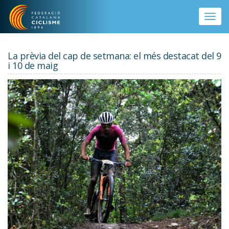
Vés al contingut
Toggle
naviga
La prèvia del cap de setmana: el més destacat del 9
i 10 de maig