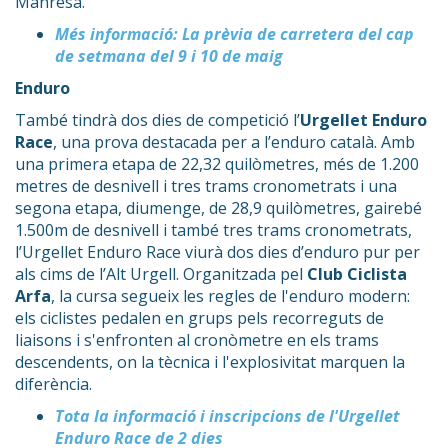
Manresa.
Més informació: La prèvia de carretera del cap
de setmana del 9 i 10 de maig
Enduro
També tindrà dos dies de competició l’
Urgellet Enduro
Race
, una prova destacada per a l’enduro català. Amb
una primera etapa de 22,32 quilòmetres, més de 1.200
metres de desnivell i tres trams cronometrats i una
segona etapa, diumenge, de 28,9 quilòmetres, gairebé
1.500m de desnivell i també tres trams cronometrats,
l’Urgellet Enduro Race viurà dos dies d’enduro pur per
als cims de l’Alt Urgell. Organitzada pel
Club Ciclista
Arfa
, la cursa segueix les regles de l'enduro modern:
els ciclistes pedalen en grups pels recorreguts de
liaisons i s'enfronten al cronòmetre en els trams
descendents, on la tècnica i l'explosivitat marquen la
diferència.
Tota la informació i inscripcions de l'Urgellet
Enduro Race de 2 dies