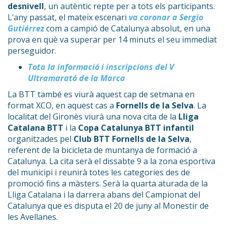
desnivell
, un autèntic repte per a tots els participants.
L’any passat, el mateix escenari
va coronar a Sergio
Gutiérrez
com a campió de Catalunya absolut, en una
prova en què va superar per 14 minuts el seu immediat
perseguidor.
Tota la informació i inscripcions del V
Ultramarató de la Marca
La BTT també es viurà aquest cap de setmana en
format XCO, en aquest cas a
Fornells de la Selva
. La
localitat del Gironès viurà una nova cita de la
Lliga
Catalana BTT
i la
Copa Catalunya BTT infantil
organitzades pel
Club BTT Fornells de la Selva
,
referent de la bicicleta de muntanya de formació a
Catalunya. La cita serà el dissabte 9 a la zona esportiva
del municipi i reunirà totes les categories des de
promoció fins a màsters. Serà la quarta aturada de la
Lliga Catalana i la darrera abans del Campionat del
Catalunya que es disputa el 20 de juny al Monestir de
les Avellanes.