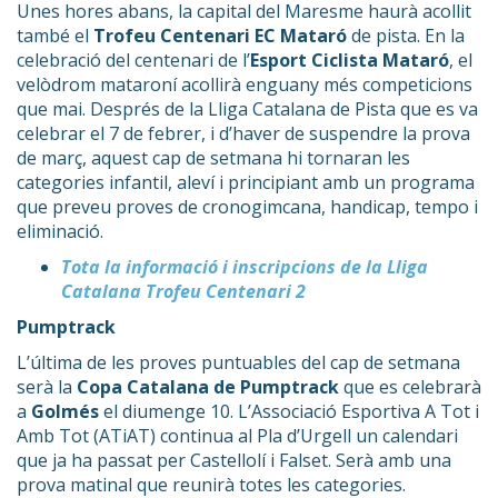
Unes hores abans, la capital del Maresme haurà acollit
també el
Trofeu Centenari EC Mataró
de pista. En la
celebració del centenari de l’
Esport Ciclista Mataró
, el
velòdrom mataroní acollirà enguany més competicions
que mai. Després de la Lliga Catalana de Pista que es va
celebrar el 7 de febrer, i d’haver de suspendre la prova
de març, aquest cap de setmana hi tornaran les
categories infantil, aleví i principiant amb un programa
que preveu proves de cronogimcana, handicap, tempo i
eliminació.
Tota la informació i inscripcions de la Lliga
Catalana Trofeu Centenari 2
Pumptrack
L’última de les proves puntuables del cap de setmana
serà la
Copa Catalana de Pumptrack
que es celebrarà
a
Golmés
el diumenge 10. L’Associació Esportiva A Tot i
Amb Tot (ATiAT) continua al Pla d’Urgell un calendari
que ja ha passat per Castellolí i Falset. Serà amb una
prova matinal que reunirà totes les categories.