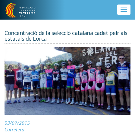
Vés al contingut
Toggle
naviga
Concentració de la selecció catalana cadet pelr als
estatals de Lorca
03/07/2015
Carretera