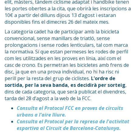
elit, màsters, tàndem ciclisme adaptat i handbike tenen
les portes obertes a la cita, que obrirà les inscripcions a
10€ a partir del dilluns dijous 13 d’agost i estaran
disponibles fins el dimecres 26 del mateix mes.
La categoria cadet ha de participar amb la bicicleta
convencional, sense manillars de triatló, sense
prolongacions i sense rodes lenticulars, tal com marca
la normativa. Sí que estan permeses les rodes de perfil
com les utilitzades en les proves en línia, així com el
casc de crono. Es permetran les bicicletes amb frens de
disc, ja que en una prova individual, no hi ha risc ni
perill per la resta del grup de ciclistes.
L’ordre de
sortida, per la seva banda, es decidirà per sorteig
,
dins de cada categoria, que serà publicat el divendres,
tarda del 28 d’agost a la web de la FCC.
Consulta el Protocol FCC en proves de circuits
urbans a l'aire lliure.
Consulta el Protocol per la represa de l'activitat
esportiva al Circuit de Barcelona-Catalunya.