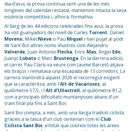
dia d’avui, la prova continua sent una de les més
longeves del calendari estatal, mantenint intacta la seva
essència competitiva i, alhora, formativa.
Al llarg de les 44 edicions celebrades fins avui, la prova
ha vist guanyadors del nivell de Carles
Torrent
, Daniel
Moreno
, Mikel
Nieve
o Pau
Miquel
i han pujat al podi
de Sant Boi altres noms il·lustres com Alejandro
Valverde
, Juan Antonio
Flecha
, Enric
Mas
, Ángel
Edo
,
Juanjo
Lobato
o Marc
Brustenga
. En la darrera edició,
el carrer Pau Claris va veure com Jaume Barceló alçava
els braços i rematava una escapada de 13 corredors. La
carrera mantindrà aquest 2026 el recorregut exigent
que la caracteritza, amb l'
Alt de Vacarisses
, al
quilòmetre 57,5, i l'
Alt d'Ullastrell
, al quilòmetre 81,2,
com a principals dificultats muntanyoses abans d'un
tram final pla fins a Sant Boi.
Sant Boi compta, a més, amb una llarga tradició ciclista
gràcies a la tasca d’un club centenari com el
Club
Ciclista Sant Boi
, entitat que cobreix totes les àrees