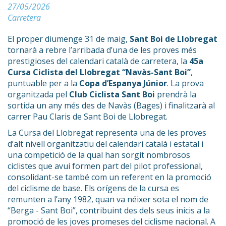
27/05/2026
Carretera
El proper diumenge 31 de maig,
Sant Boi de Llobregat
tornarà a rebre l’arribada d’una de les proves més
prestigioses del calendari català de carretera, la
45a
Cursa Ciclista del Llobregat “Navàs-Sant Boi”
,
puntuable per a la
Copa d’Espanya Júnior
. La prova
organitzada pel
Club Ciclista Sant Boi
prendrà la
sortida un any més des de Navàs (Bages) i finalitzarà al
carrer Pau Claris de Sant Boi de Llobregat.
La Cursa del Llobregat representa una de les proves
d’alt nivell organitzatiu del calendari català i estatal i
una competició de la qual han sorgit nombrosos
ciclistes que avui formen part del pilot professional,
consolidant-se també com un referent en la promoció
del ciclisme de base. Els orígens de la cursa es
remunten a l’any 1982, quan va néixer sota el nom de
“Berga - Sant Boi”, contribuint des dels seus inicis a la
promoció de les joves promeses del ciclisme nacional. A