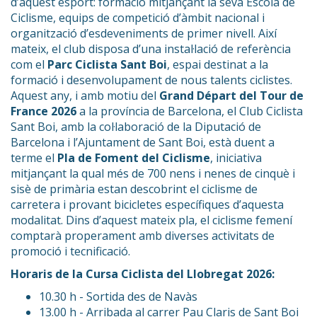
d’aquest esport: formació mitjançant la seva Escola de
Ciclisme, equips de competició d’àmbit nacional i
organització d’esdeveniments de primer nivell. Així
mateix, el club disposa d’una instal·lació de referència
com el
Parc Ciclista Sant Boi
, espai destinat a la
formació i desenvolupament de nous talents ciclistes.
Aquest any, i amb motiu del
Grand Départ del Tour de
France 2026
a la província de Barcelona, el Club Ciclista
Sant Boi, amb la col·laboració de la Diputació de
Barcelona i l’Ajuntament de Sant Boi, està duent a
terme el
Pla de Foment del Ciclisme
, iniciativa
mitjançant la qual més de 700 nens i nenes de cinquè i
sisè de primària estan descobrint el ciclisme de
carretera i provant bicicletes específiques d’aquesta
modalitat. Dins d’aquest mateix pla, el ciclisme femení
comptarà properament amb diverses activitats de
promoció i tecnificació.
Horaris de la Cursa Ciclista del Llobregat 2026:
10.30 h - Sortida des de Navàs
13.00 h - Arribada al carrer Pau Claris de Sant Boi