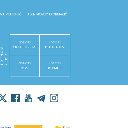
OCUMENTACIÓ
TECNIFICACIÓ I FORMACIÓ
NOTÍCIES
NOTÍCIES
CICLOTURISME
PEDALADES
M
P
E
R
A
T
O
T
H
O
NOTÍCIES
NOTÍCIES
BREVET
TROBADES