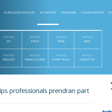
CLUBS EQUIPS ESCOLES
ACTUALITAT
CALENDARI
CLASSIFICACIONS
D
NOTÍCIES
NOTÍCIES
NOTÍCIES
NOTÍCIES
DH
PISTA
TRIAL
BMX
NOTÍCIES
NOTÍCIES
NOTÍCIES
NOTÍCIES
ENDURO
PARACICLISME
PUMPTRACK
FREESTYLE
ips professionals prendran part