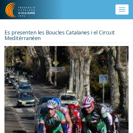
Vés al contingut
Toggle
naviga
Es presenten les Boucles Catalanes i el Circuit
Meditérranéen