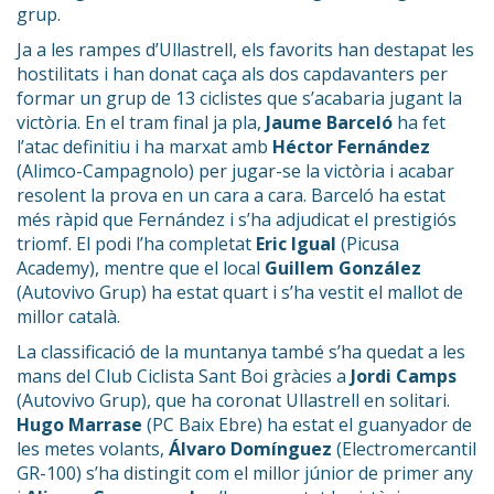
grup.
Ja a les rampes d’Ullastrell, els favorits han destapat les
hostilitats i han donat caça als dos capdavanters per
formar un grup de 13 ciclistes que s’acabaria jugant la
victòria. En el tram final ja pla,
Jaume Barceló
ha fet
l’atac definitiu i ha marxat amb
Héctor Fernández
(Alimco-Campagnolo) per jugar-se la victòria i acabar
resolent la prova en un cara a cara. Barceló ha estat
més ràpid que Fernández i s’ha adjudicat el prestigiós
triomf. El podi l’ha completat
Eric Igual
(Picusa
Academy), mentre que el local
Guillem González
(Autovivo Grup) ha estat quart i s’ha vestit el mallot de
millor català.
La classificació de la muntanya també s’ha quedat a les
mans del Club Ciclista Sant Boi gràcies a
Jordi Camps
(Autovivo Grup), que ha coronat Ullastrell en solitari.
Hugo Marrase
(PC Baix Ebre) ha estat el guanyador de
les metes volants,
Álvaro Domínguez
(Electromercantil
GR-100) s’ha distingit com el millor júnior de primer any