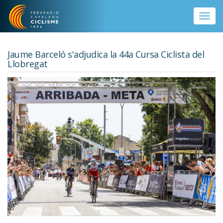
Vés al contingut
Toggle
naviga
Jaume Barceló s'adjudica la 44a Cursa Ciclista del
Llobregat