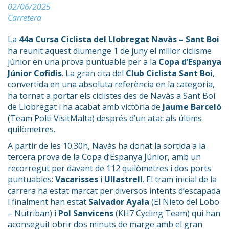
02/06/2025
Carretera
La
44a Cursa Ciclista del Llobregat Navàs – Sant Boi
ha reunit aquest diumenge 1 de juny el millor ciclisme
júnior en una prova puntuable per a la
Copa d’Espanya
Júnior Cofidis
. La gran cita del
Club Ciclista Sant Boi
,
convertida en una absoluta referència en la categoria,
ha tornat a portar els ciclistes des de Navàs a Sant Boi
de Llobregat i ha acabat amb victòria de
Jaume Barceló
(Team Polti VisitMalta) després d’un atac als últims
quilòmetres.
A partir de les 10.30h, Navàs ha donat la sortida a la
tercera prova de la Copa d’Espanya Júnior, amb un
recorregut per davant de 112 quilòmetres i dos ports
puntuables:
Vacarisses
i
Ullastrell
. El tram inicial de la
carrera ha estat marcat per diversos intents d’escapada
i finalment han estat
Salvador Ayala
(El Nieto del Lobo
– Nutriban) i
Pol Sanvicens
(KH7 Cycling Team) qui han
aconseguit obrir dos minuts de marge amb el gran