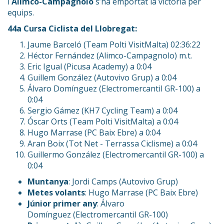
i
Alimco-Campagnolo
s’ha emportat la victòria per
equips.
44a Cursa Ciclista del Llobregat:
Jaume Barceló (Team Polti VisitMalta) 02:36:22
Héctor Fernández (Alimco-Campagnolo) m.t.
Eric Igual (Picusa Academy) a 0:04
Guillem González (Autovivo Grup) a 0:04
Álvaro Domínguez (Electromercantil GR-100) a
0:04
Sergio Gámez (KH7 Cycling Team) a 0:04
Óscar Orts (Team Polti VisitMalta) a 0:04
Hugo Marrase (PC Baix Ebre) a 0:04
Aran Boix (Tot Net - Terrassa Ciclisme) a 0:04
Guillermo González (Electromercantil GR-100) a
0:04
Muntanya
: Jordi Camps (Autovivo Grup)
Metes volants
: Hugo Marrase (PC Baix Ebre)
Júnior primer any
: Álvaro
Domínguez (Electromercantil GR-100)