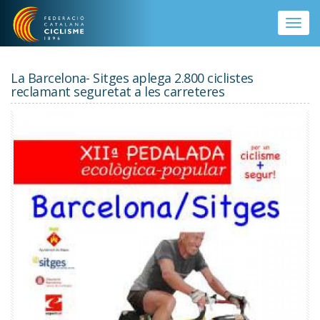
Vés al contingut
Toggle
naviga
La Barcelona- Sitges aplega 2.800 ciclistes
reclamant seguretat a les carreteres