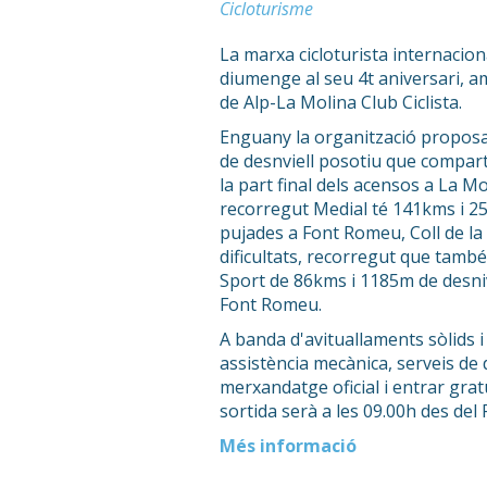
Cicloturisme
La marxa cicloturista internacio
diumenge al seu 4t aniversari, am
de Alp-La Molina Club Ciclista.
Enguany la organització propos
de desnviell posotiu que compart
la part final dels acensos a La Mo
recorregut Medial té 141kms i 25
pujades a Font Romeu, Coll de la 
dificultats, recorregut que també
Sport de 86kms i 1185m de desni
Font Romeu.
A banda d'avituallaments sòlids i 
assistència mecànica, serveis de 
merxandatge oficial i entrar grat
sortida serà a les 09.00h des del
Més informació