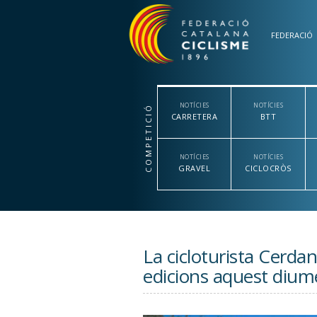
Vés al contingut
FEDERACIÓ
NOTÍCIES
NOTÍCIES
COMPETICIÓ
CARRETERA
BTT
NOTÍCIES
NOTÍCIES
GRAVEL
CICLOCRÒS
La cicloturista Cerda
edicions aquest diu