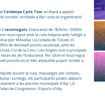
nal
Cerdanya Cycle Tour
arribarà a aquest
b sortida i arribada a Alp i sota la organització
a 3
recorreguts
: Endurance de 182kms i 3500m
eix recorrgeut amb la ruta mitjana amb l'afegit a
lina (per MAsella) i la Collada de Tosses. El
80m de desnivell positiu acumulat, amb les
Llose, Col de la Creu i Les Angles com a principals
 faran els de l'Endurance. Per últim el recorregut
vell posotiu és el més asequible pujant només a
líquids durant la ruta, massatges per ciclistes,
dutxa i sorteigs, els participants poden adquirir
uïtament a les piscines municipals d'Alp. LA
 Palau de Congressos i Esports d'Alp.