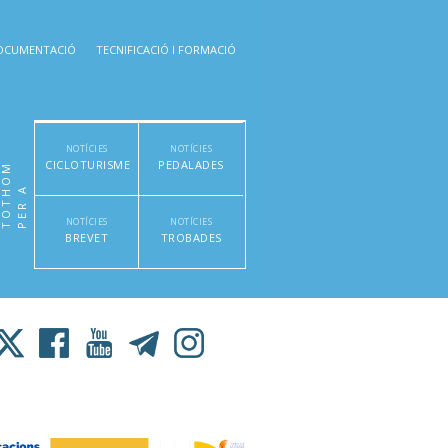
OCUMENTACIÓ
TECNIFICACIÓ I FORMACIÓ
NOTÍCIES
NOTÍCIES
CICLOTURISME
PEDALADES
M
P
E
R
A
T
O
T
H
O
NOTÍCIES
NOTÍCIES
BREVET
TROBADES