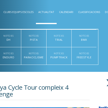
CLUBS EQUIPS ESCOLES
ACTUALITAT
CALENDARI
CLASSIFICACIONS
D
NOTÍCIES
NOTÍCIES
NOTÍCIES
NOTÍCIES
DH
PISTA
TRIAL
BMX
NOTÍCIES
NOTÍCIES
NOTÍCIES
NOTÍCIES
ENDURO
PARACICLISME
PUMPTRACK
FREESTYLE
nya Cycle Tour compleix 4
menge