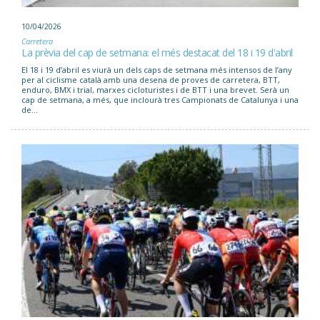
10/04/2026
Carretera
La prèvia del cap de setmana: el més destacat del 18 i 19 d'abril
El 18 i 19 d’abril es viurà un dels caps de setmana més intensos de l’any
per al ciclisme català amb una desena de proves de carretera, BTT,
enduro, BMX i trial, marxes cicloturistes i de BTT i una brevet. Serà un
cap de setmana, a més, que inclourà tres Campionats de Catalunya i una
de...