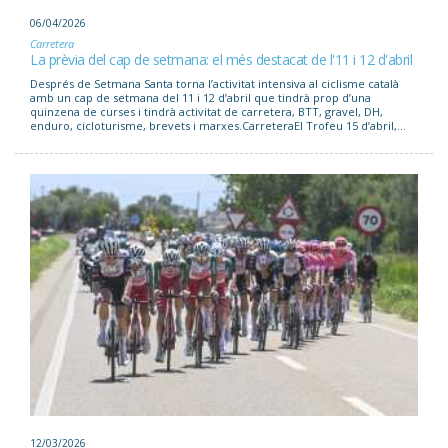
06/04/2026
Carretera
La prèvia del cap de setmana: el més destacat de l'11 i 12 d'abril
Després de Setmana Santa torna l’activitat intensiva al ciclisme català
amb un cap de setmana del 11 i 12 d’abril que tindrà prop d’una
quinzena de curses i tindrà activitat de carretera, BTT, gravel, DH,
enduro, cicloturisme, brevets i marxes.CarreteraEl Trofeu 15 d’abril,...
12/03/2026