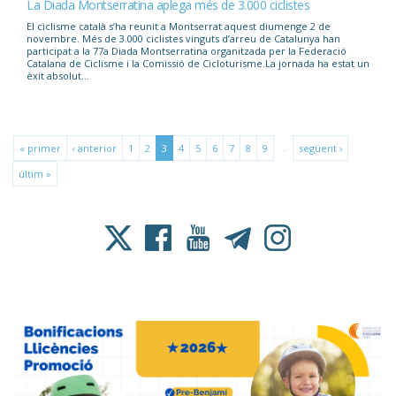
La Diada Montserratina aplega més de 3.000 ciclistes
El ciclisme català s’ha reunit a Montserrat aquest diumenge 2 de
novembre. Més de 3.000 ciclistes vinguts d’arreu de Catalunya han
participat a la 77a Diada Montserratina organitzada per la Federació
Catalana de Ciclisme i la Comissió de Cicloturisme.La jornada ha estat un
èxit absolut...
…
« primer
‹ anterior
1
2
3
4
5
6
7
8
9
següent ›
últim »