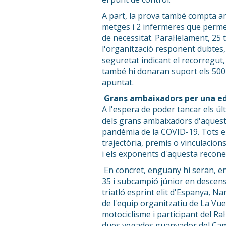
A part, la prova també compta a
metges i 2 infermeres que perme
de necessitat. Paral·lelament, 2
l'organització responent dubtes, s
seguretat indicant el recorregut, 
també hi donaran suport els 500 
apuntat.
Grans ambaixadors per una edi
A l'espera de poder tancar els últ
dels grans ambaixadors d'aquesta
pandèmia de la COVID-19. Tots e
trajectòria, premis o vinculacion
i els exponents d'aquesta recone
En concret, enguany hi seran, e
35 i subcampió júnior en descens;
triatló esprint elit d'Espanya, N
de l'equip organitzatiu de La Vue
motociclisme i participant del Ral
dues vegades guanyador del Cam