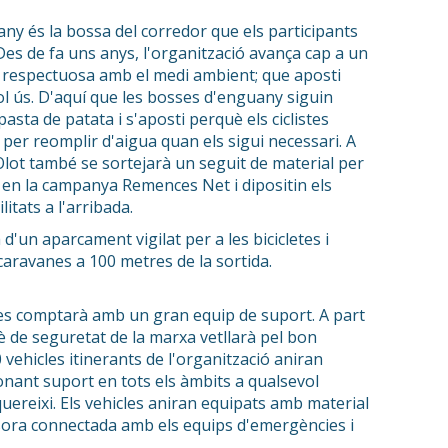
any és la bossa del corredor que els participants
 Des de fa uns anys, l'organització avança cap a un
 respectuosa amb el medi ambient; que aposti
sol ús. D'aquí que les bosses d'enguany siguin
sta de patata i s'aposti perquè els ciclistes
per reomplir d'aigua quan els sigui necessari. A
Olot també se sortejarà un seguit de material per
 en la campanya Remences Net i dipositin els
itats a l'arribada.
 d'un aparcament vigilat per a les bicicletes i
aravanes a 100 metres de la sortida.
s comptarà amb un gran equip de suport. A part
tè de seguretat de la marxa vetllarà pel bon
vehicles itinerants de l'organització aniran
donant suport en tots els àmbits a qualsevol
uereixi. Els vehicles aniran equipats amb material
issora connectada amb els equips d'emergències i