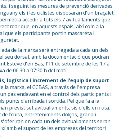
ants, i seguint les mesures de prevenció derivades
guany els i les ciclistes disposaran d'un braçalet
 permetrà accedir a tots els 7 avituallaments que
 recordar que, en aquests espais, així com a la
 cal que els participants portin mascareta i
eguretat.
llada de la marxa serà entregada a cada un dels
el seu dorsal, amb la documentació que podran
ant Esteve d'en Bas, l'11 de setembre de les 17 a
xa de 06:30 a 07:30 h del matí.
s, logística i increment de l'equip de suport
 de la marxa, el CCBAS, a través de l'empresa
un pas endavant en el control dels participants i
s punts d'arribada i sortida. Pel que fa a la
an previst set avituallaments, sis d'ells en ruta.
 de fruita, entreteniments dolços, grana i
s'oferiran en cada un dels avituallaments seran
xí amb el suport de les empreses del territori
a.