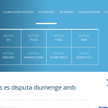
CLUBS EQUIPS ESCOLES
ACTUALITAT
CALENDARI
CLASSIFICACIONS
D
NOTÍCIES
NOTÍCIES
NOTÍCIES
NOTÍCIES
DH
PISTA
TRIAL
BMX
NOTÍCIES
NOTÍCIES
NOTÍCIES
NOTÍCIES
ENDURO
PARACICLISME
PUMPTRACK
FREESTYLE
s es disputa diumenge amb