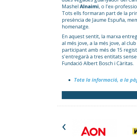
Mashel
Alnaimi
, o l'ex-professi
Tots ells formaran part de la pr
presència de Jaume Espuña, membr
homenatge.
En aquest sentit, la marxa entre
al més jove, a la més jove, al clu
participant amb més de 15 registr
s'entregarà a tres entitats sense 
Fundació Albert Bosch i Càritas.
Tota la informació, a la p
‹