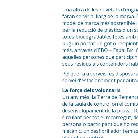
Una altra de les novetats d'engu
faran servir al llarg de la marxa.
model de marxa més sostenible i
per la reducció de plàstics d'un 
totes biodegradables fetes amb pa
puguin portar un got o recipient 
més, a través d'EBO – Espai Bici 
aquelles persones que participin
seus residus als contenidors habil
Pel que fa a serveis, es disposarà
servei d'estacionament per autoc
La força dels voluntaris
Un any més, la Terra de Remence
de la taula de control on el comi
desenvolupament de la prova, 10 
circulant per tot el recorregut, 
persona o participant que ho req
mecànic, un desfibril·lador i em
el punt de control.