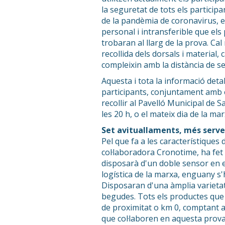
la seguretat de tots els particip
de la pandèmia de coronavirus, en
personal i intransferible que els
trobaran al llarg de la prova. Cal
recollida dels dorsals i material,
compleixin amb la distància de s
Aquesta i tota la informació deta
participants, conjuntament amb 
recollir al Pavelló Municipal de S
les 20 h, o el mateix dia de la mar
Set avituallaments, més servei
Pel que fa a les característiques
col·laboradora Cronotime, ha fet 
disposarà d'un doble sensor en el
logística de la marxa, enguany s'h
Disposaran d'una àmplia varietat
begudes. Tots els productes que 
de proximitat o km 0, comptant ai
que col·laboren en aquesta prov