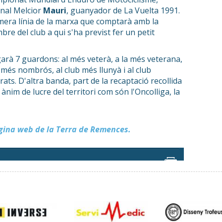
onal Melcior
Mauri
, guanyador de La Vuelta 1991.
imera línia de la marxa que comptarà amb la
e del club a qui s'ha previst fer un petit
garà 7 guardons: al més veterà, a la més veterana,
b més nombrós, al club més llunyà i al club
ats. D'altra banda, part de la recaptació recollida
ànim de lucre del territori com són l'Oncolliga, la
àgina web de la Terra de Remences.