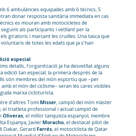
mb 6 ambulàncies equipades amb 6 tècnics, 5
tran donar resposta sanitària immediata en cas
5 tècnics es mouran amb motocicletes de
eguint als participants i vetllant per la
els giratoris i marcant les cruïlles. Una tasca que
voluntaris de totes les edats que ja s'han
ció especial
ims detalls, l'organització ja ha desvetllat alguns
 edició tan especial; la primera després de la
lls són membres del món esportiu que –per
s amb el món del ciclisme– seran les cares visibles
guda marxa cicloturista.
ntre d'altres Tomi
Misser
, campió del món màster
 el triatleta professional i actual campió de
an
Oliveras
, el millor tanquista espanyol, membre
lta Espanya, Javier
Moracho
, el destacat pilot de
·li Dakar, Gerard
Farrés
, el motociclista de Qatar
pionat Mundial d'Enduro de Motociclisme,