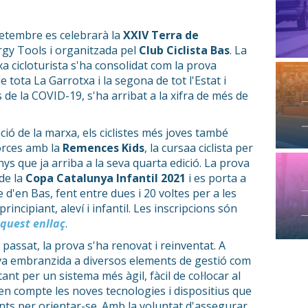
etembre es celebrarà la
XXIV Terra de
rgy Tools i organitzada pel
Club Ciclista Bas
. La
a cicloturista s'ha consolidat com la prova
 tota La Garrotxa i la segona de tot l'Estat i
es de la COVID-19, s'ha arribat a la xifra de més de
ció de la marxa, els ciclistes més joves també
orces amb la
Remences Kids
, la cursaa ciclista per
anys que ja arriba a la seva quarta edició. La prova
de la
Copa Catalunya Infantil 2021
i es porta a
 d'en Bas, fent entre dues i 20 voltes per a les
incipiant, aleví i infantil. Les inscripcions són
quest enllaç
.
y passat, la prova s'ha renovat i reinventat. A
nova embranzida a diversos elements de gestió com
tant per un sistema més àgil, fàcil de col·locar al
é en compte les noves tecnologies i dispositius que
ants per orientar-se. Amb la voluntat d'assegurar