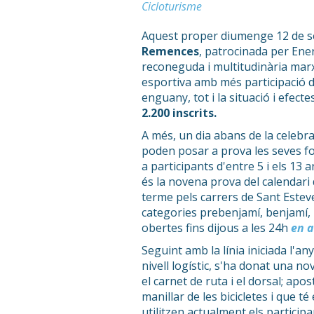
Cicloturisme
Aquest proper diumenge 12 de s
Remences
, patrocinada per Ene
reconeguda i multitudinària marx
esportiva amb més participació de
enguany, tot i la situació i efect
2.200 inscrits.
A més, un dia abans de la celebra
poden posar a prova les seves f
a participants d'entre 5 i els 13 
és la novena prova del calendari 
terme pels carrers de Sant Esteve
categories prebenjamí, benjamí, pr
obertes fins dijous a les 24h
en a
Seguint amb la línia iniciada l'an
nivell logístic, s'ha donat una 
el carnet de ruta i el dorsal; apos
manillar de les bicicletes i que t
utilitzen actualment els particip