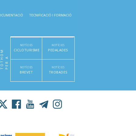
OCUMENTACIÓ
TECNIFICACIÓ I FORMACIÓ
NOTÍCIES
NOTÍCIES
CICLOTURISME
PEDALADES
M
P
E
R
A
T
O
T
H
O
NOTÍCIES
NOTÍCIES
BREVET
TROBADES