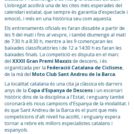
Llobregat acollirà una de les cites més esperades del
calendari estatal, que sempre és garantia d'espectacle i
emoció, i més en una històrica seu com aquesta.
Els entrenaments oficials es faran dissabte a partir de
les 9 del matí i fins al vespre, i també diumenge al matí
de 7:30 h a 8:30 h, mentre a les 9 començaran les
baixades classificatòries i de 12 a 14:30 h es faran les
baixades finals. La competició es disputa en el marc
del
XXXII Gran Premi Maxxis
de descens, i és
organitzada per la
Federació Catalana de Ciclisme
,
de la mà del
Moto Club Sant Andreu de la Barca
.
La localitat catalana és una cita ja clàssica els darrers
anys de la
Copa d'Espanya de Descens
i un escenari
històric dins de la disciplina a l'Estat, i enguany també
coronarà els nous campions d'Espanya de la modalitat. I
és que Sant Andreu de la Barca és el punt que més
competicions d'alt nivell ha acollit, i enguany espera
tornar a rebre els millors especialistes catalans i
espanyols.