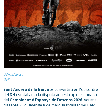
03/03/2026
DHi
Sant Andreu de la Barca
es convertirà en l'epicentre
del
DH
estatal amb la disputa aquest cap de setmana
del
Campionat d'Espanya de Descens 2026
. Aquest
dissabte 7 i diumenge 8 de març, la localitat del Baix