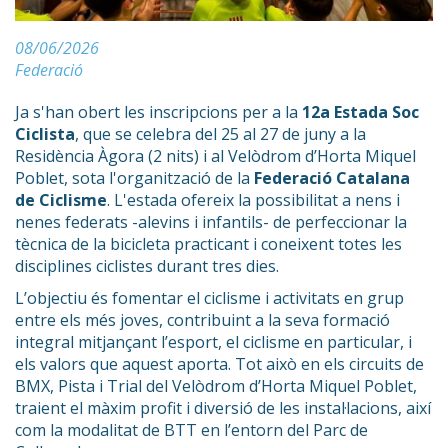
08/06/2026
Federació
Ja s'han obert les inscripcions per a la
12a Estada Soc
Ciclista
, que se celebra del 25 al 27 de juny a la
Residència Àgora (2 nits) i al Velòdrom d’Horta Miquel
Poblet, sota l'organització de la
Federació Catalana
de Ciclisme
. L'estada ofereix la possibilitat a nens i
nenes federats -alevins i infantils- de perfeccionar la
tècnica de la bicicleta practicant i coneixent totes les
disciplines ciclistes durant tres dies.
L’objectiu és fomentar el ciclisme i activitats en grup
entre els més joves, contribuint a la seva formació
integral mitjançant l’esport, el ciclisme en particular, i
els valors que aquest aporta. Tot això en els circuits de
BMX, Pista i Trial del Velòdrom d’Horta Miquel Poblet,
traient el màxim profit i diversió de les instal·lacions, així
com la modalitat de BTT en l’entorn del Parc de