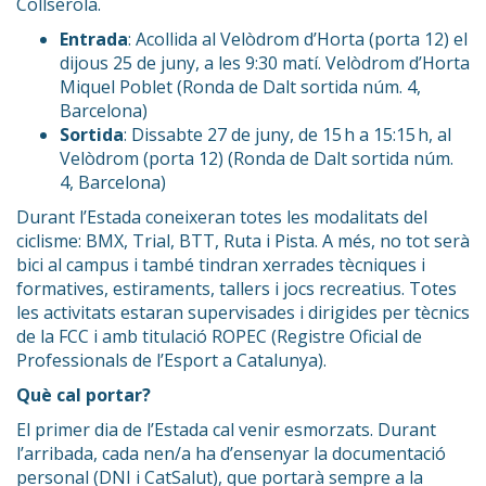
Collserola.
Entrada
: Acollida al Velòdrom d’Horta (porta 12) el
dijous 25 de juny, a les 9:30 matí. Velòdrom d’Horta
Miquel Poblet (Ronda de Dalt sortida núm. 4,
Barcelona)
Sortida
: Dissabte 27 de juny, de 15 h a 15:15 h, al
Velòdrom (porta 12) (Ronda de Dalt sortida núm.
4, Barcelona)
Durant l’Estada coneixeran totes les modalitats del
ciclisme: BMX, Trial, BTT, Ruta i Pista. A més, no tot serà
bici al campus i també tindran xerrades tècniques i
formatives, estiraments, tallers i jocs recreatius. Totes
les activitats estaran supervisades i dirigides per tècnics
de la FCC i amb titulació ROPEC (Registre Oficial de
Professionals de l’Esport a Catalunya).
Què cal portar?
El primer dia de l’Estada cal venir esmorzats. Durant
l’arribada, cada nen/a ha d’ensenyar la documentació
personal (DNI i CatSalut), que portarà sempre a la