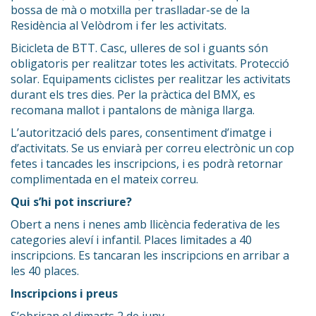
bossa de mà o motxilla per traslladar-se de la
Residència al Velòdrom i fer les activitats.
Bicicleta de BTT. Casc, ulleres de sol i guants són
obligatoris per realitzar totes les activitats. Protecció
solar. Equipaments ciclistes per realitzar les activitats
durant els tres dies. Per la pràctica del BMX, es
recomana mallot i pantalons de màniga llarga.
L’autorització dels pares, consentiment d’imatge i
d’activitats. Se us enviarà per correu electrònic un cop
fetes i tancades les inscripcions, i es podrà retornar
complimentada en el mateix correu.
Qui s’hi pot inscriure?
Obert a nens i nenes amb llicència federativa de les
categories aleví i infantil. Places limitades a 40
inscripcions. Es tancaran les inscripcions en arribar a
les 40 places.
Inscripcions i preus
S’obriran el dimarts 2 de juny.