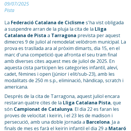
09/07/2025
Pista
La
Federació Catalana de Ciclisme
s'ha vist obligada
a suspendre arran de la pluja la cita de la
Lliga
Catalana de Pista
a
Tarragona
prevista per aquest
dimecres 9 de juliol al remodelat velòdrom municipal. La
prova es trasllada ara al pròxim dimarts, dia 15, en el
marc d'una competició que afronta el seu tram final
amb diverses cites aquest mes de juliol de 2025. En
aquesta cista participen les categories infantil, aleví,
cadet, fèmines i open (júnior i elit/sub-23), amb les
modalitats de 250 m s.p., eliminació, hàndicap, scratch i
americana.
Després de la cita de Tarragona, aquest juliol encara
restaran quatre cites de la
Lliga Catalana Pista
, que
són
Campionat de Catalunya
. El dia 22 es faran les
proves de velocitat i keirin, i el 23 les de madison i
persecució, amb una doble jornada a
Barcelona
. Ja a
finals de mes es farà el keirin infantil el dia 29 a
Mataró