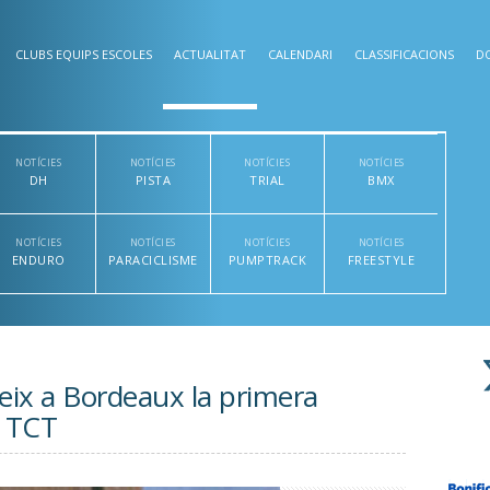
CLUBS EQUIPS ESCOLES
ACTUALITAT
CALENDARI
CLASSIFICACIONS
D
NOTÍCIES
NOTÍCIES
NOTÍCIES
NOTÍCIES
DH
PISTA
TRIAL
BMX
NOTÍCIES
NOTÍCIES
NOTÍCIES
NOTÍCIES
ENDURO
PARACICLISME
PUMPTRACK
FREESTYLE
eix a Bordeaux la primera
a TCT