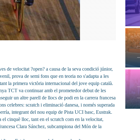
ves de velocitat ?open? a causa de la seva condició júnior,
venil, prova de semi fons que en teoria no s'adapta a les
tant la primera victòria internacional del jove equip català.
unya TCT va continuar amb el prometedor debut de les
guir un altre parell de llocs de podi en la carrera francesa
ons celebres: scratch i eliminació danesa, i només superada
berría, integrant del nou equip de Pista UCI basc, Eustrak.
el cinquè lloc, tant en el scratch com en la velocitat,
 francesa Clara Sánchez, subcampiona del Món de la