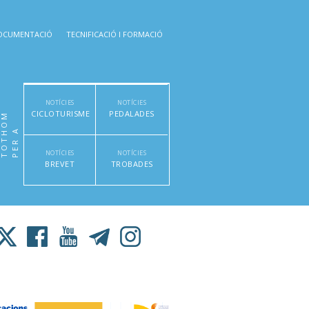
OCUMENTACIÓ
TECNIFICACIÓ I FORMACIÓ
NOTÍCIES
NOTÍCIES
CICLOTURISME
PEDALADES
M
P
E
R
A
T
O
T
H
O
NOTÍCIES
NOTÍCIES
BREVET
TROBADES