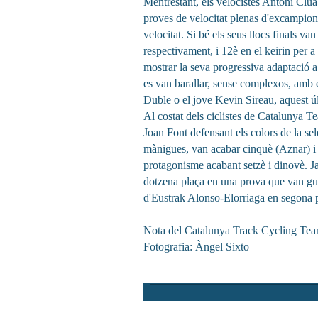
Mentrestant, els velocistes Antoni Clua
proves de velocitat plenas d'excampion
velocitat. Si bé els seus llocs finals va
respectivament, i 12è en el keirin per 
mostrar la seva progressiva adaptació a l
es van barallar, sense complexos, amb 
Duble o el jove Kevin Sireau, aquest úl
Al costat dels ciclistes de Catalunya 
Joan Font defensant els colors de la se
mànigues, van acabar cinquè (Aznar) i s
protagonisme acabant setzè i dinovè. Ja
dotzena plaça en una prova que van gu
d'Eustrak Alonso-Elorriaga en segona p
Nota del Catalunya Track Cycling Te
Fotografia: Àngel Sixto