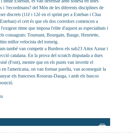
 i Itmar Esteban, es van defensar amb soltesa en unes
s i ?recordmans? del Món de les diferents disciplines de
n ser discrets (11è i 12è en el sprint per a Esteban i Clua
a Esteban) el cert és que els dos corredors comencen a
'exigent ritme que imposa l'elite d'aquest as especialitats i
els consagrats: Tournant, Bourgain, Bauge, Henriette,
tim millor velocista del torneig.
Team també van competir a Burdeos els sub23 Aitor Aznar i
lecció catalana. En la prova del scratch disputada a dues
isè (Font), mentre que en els punts van invertir el
 en l'americana, on van formar parella, van aconseguir la
anyar els francesos Rosseau-Dauga, i amb els bascos
osició.
am