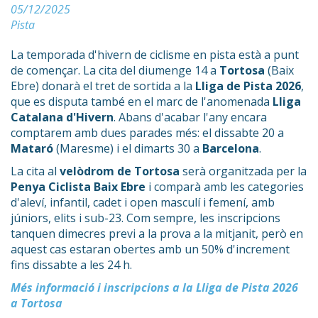
05/12/2025
Pista
La temporada d'hivern de ciclisme en pista està a punt
de començar. La cita del diumenge 14 a
Tortosa
(Baix
Ebre) donarà el tret de sortida a la
Lliga de Pista 2026
,
que es disputa també en el marc de l'anomenada
Lliga
Catalana d'Hivern
. Abans d'acabar l'any encara
comptarem amb dues parades més: el dissabte 20 a
Mataró
(Maresme) i el dimarts 30 a
Barcelona
.
La cita al
velòdrom de Tortosa
serà organitzada per la
Penya Ciclista Baix Ebre
i comparà amb les categories
d'aleví, infantil, cadet i open masculí i femení, amb
júniors, elits i sub-23. Com sempre, les inscripcions
tanquen dimecres previ a la prova a la mitjanit, però en
aquest cas estaran obertes amb un 50% d'increment
fins dissabte a les 24 h.
Més informació i inscripcions a la Lliga de Pista 2026
a Tortosa