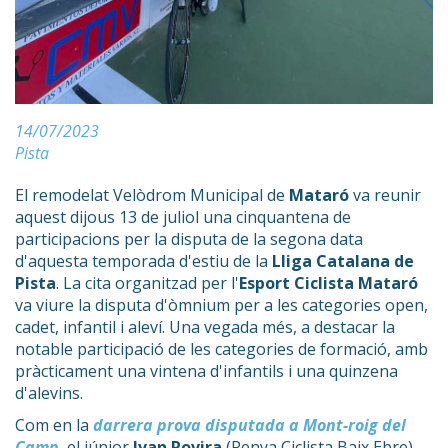
14/07/2023
Pista
El remodelat Velòdrom Municipal de
Mataró
va reunir
aquest dijous 13 de juliol una cinquantena de
participacions per la disputa de la segona data
d'aquesta temporada d'estiu de la
Lliga Catalana de
Pista
. La cita organitzad per l'
Esport Ciclista Mataró
va viure la disputa d'òmnium per a les categories open,
cadet, infantil i aleví. Una vegada més, a destacar la
notable participació de les categories de formació, amb
pràcticament una vintena d'infantils i una quinzena
d'alevins.
Com en la
darrera prova disputada a Mont-roig del
Camp
, el júnior
Ivan Rovira
(Penya Ciclista Baix Ebre)