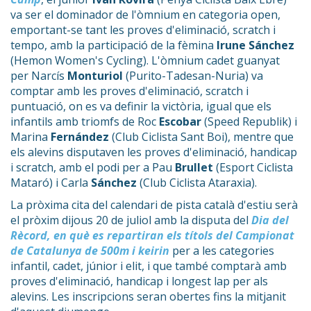
va ser el dominador de l'òmnium en categoria open,
emportant-se tant les proves d'eliminació, scratch i
tempo, amb la participació de la fèmina
Irune Sánchez
(Hemon Women's Cycling). L'òmnium cadet guanyat
per Narcís
Monturiol
(Purito-Tadesan-Nuria) va
comptar amb les proves d'eliminació, scratch i
puntuació, on es va definir la victòria, igual que els
infantils amb triomfs de Roc
Escobar
(Speed Republik) i
Marina
Fernández
(Club Ciclista Sant Boi), mentre que
els alevins disputaven les proves d'eliminació, handicap
i scratch, amb el podi per a Pau
Brullet
(Esport Ciclista
Mataró) i Carla
Sánchez
(Club Ciclista Ataraxia).
La pròxima cita del calendari de pista català d'estiu serà
el pròxim dijous 20 de juliol amb la disputa del
Dia del
Rècord, en què es repartiran els títols del Campionat
de Catalunya de 500m i keirin
per a les categories
infantil, cadet, júnior i elit, i que també comptarà amb
proves d'eliminació, handicap i longest lap per als
alevins. Les inscripcions seran obertes fins la mitjanit