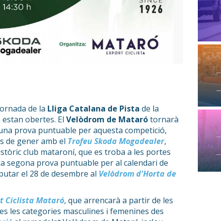
 jornada de la
Lliga Catalana de Pista
de la
 estan obertes. El
Velòdrom de Mataró
tornarà
er una prova puntuable per aquesta competició,
pis de gener amb el
Trofeu Skoda Mogadealer
,
istòric club mataroní, que es troba a les portes
 la segona prova puntuable per al calendari de
sputar el 28 de desembre al
Velòdrom d'Horta de
t Ciclista Mataró
, que arrencarà a partir de les
tes les categories masculines i femenines des