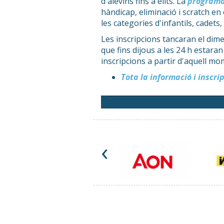
d'alevins fins a elits. La
programa
hàndicap, eliminació i scratch en 
les categories d'infantils, cadets
Les inscripcions tancaran el dimec
que fins dijous a les 24 h estar
inscripcions a partir d'aquell mo
Tota la informació i inscri
‹