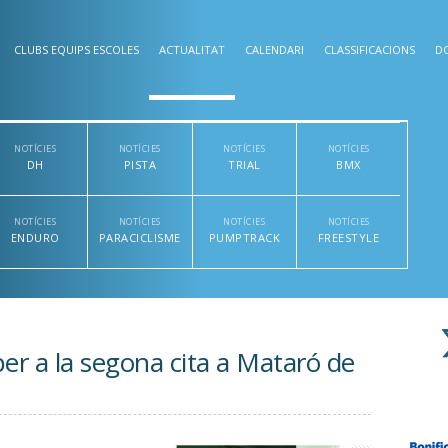
CLUBS EQUIPS ESCOLES
ACTUALITAT
CALENDARI
CLASSIFICACIONS
D
NOTÍCIES
NOTÍCIES
NOTÍCIES
NOTÍCIES
DH
PISTA
TRIAL
BMX
NOTÍCIES
NOTÍCIES
NOTÍCIES
NOTÍCIES
ENDURO
PARACICLISME
PUMPTRACK
FREESTYLE
per a la segona cita a Mataró de