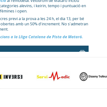
ció
al remodelat Velòdrom de Mataró inclou
categories alevins, i keirin, tempo i puntuació en
, fèmines i open.
res previ a la prova a les 24 h, el dia 13, per bé
an obertes amb un 50% d'increment. No s'admetran
ment.
pcions a la Lliga Catalana de Pista de Mataró.