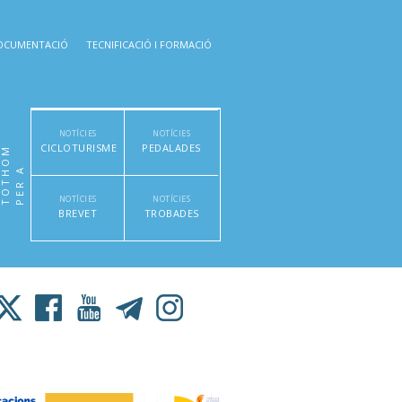
OCUMENTACIÓ
TECNIFICACIÓ I FORMACIÓ
NOTÍCIES
NOTÍCIES
CICLOTURISME
PEDALADES
M
P
E
R
A
T
O
T
H
O
NOTÍCIES
NOTÍCIES
BREVET
TROBADES