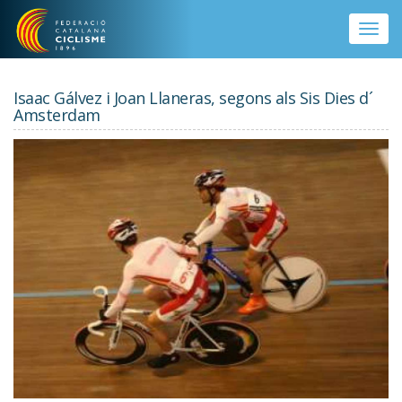
Vés al contingut
Toggle
naviga
Isaac Gálvez i Joan Llaneras, segons als Sis Dies d´
Amsterdam