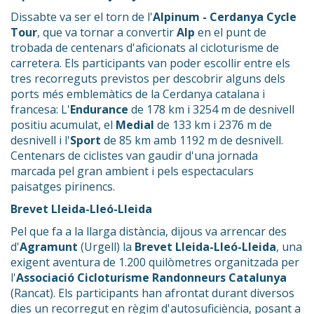
Dissabte va ser el torn de l'
Alpinum - Cerdanya Cycle
Tour
, que va tornar a convertir
Alp
en el punt de
trobada de centenars d'aficionats al cicloturisme de
carretera. Els participants van poder escollir entre els
tres recorreguts previstos per descobrir alguns dels
ports més emblemàtics de la Cerdanya catalana i
francesa: L'
Endurance
de 178 km i 3254 m de desnivell
positiu acumulat, el
Medial
de 133 km i 2376 m de
desnivell i l'
Sport
de 85 km amb 1192 m de desnivell.
Centenars de ciclistes van gaudir d'una jornada
marcada pel gran ambient i pels espectaculars
paisatges pirinencs.
Brevet Lleida-Lleó-Lleida
Pel que fa a la llarga distància, dijous va arrencar des
d'
Agramunt
(Urgell) la
Brevet Lleida-Lleó-Lleida
, una
exigent aventura de 1.200 quilòmetres organitzada per
l'
Associació Cicloturisme Randonneurs Catalunya
(Rancat). Els participants han afrontat durant diversos
dies un recorregut en règim d'autosuficiència, posant a