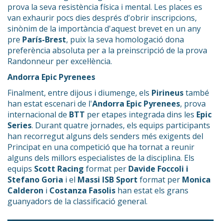
prova la seva resistència física i mental. Les places es
van exhaurir pocs dies després d'obrir inscripcions,
sinònim de la importància d'aquest brevet en un any
pre
París-Brest
, puix la seva homologació dona
preferència absoluta per a la preinscripció de la prova
Randonneur per excel·lència.
Andorra Epic Pyrenees
Finalment, entre dijous i diumenge, els
Pirineus
també
han estat escenari de l'
Andorra Epic Pyrenees
, prova
internacional de
BTT
per etapes integrada dins les
Epic
Series
. Durant quatre jornades, els equips participants
han recorregut alguns dels senders més exigents del
Principat en una competició que ha tornat a reunir
alguns dels millors especialistes de la disciplina. Els
equips
Scott Racing
format per
Davide Foccoli i
Stefano Goria
i el
Massi ISB Sport
format per
Monica
Calderon
i
Costanza Fasolis
han estat els grans
guanyadors de la classificació general.