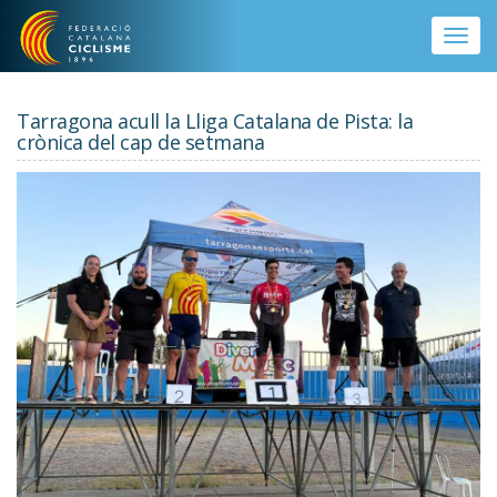
Vés al contingut
Toggle
naviga
Tarragona acull la Lliga Catalana de Pista: la
crònica del cap de setmana