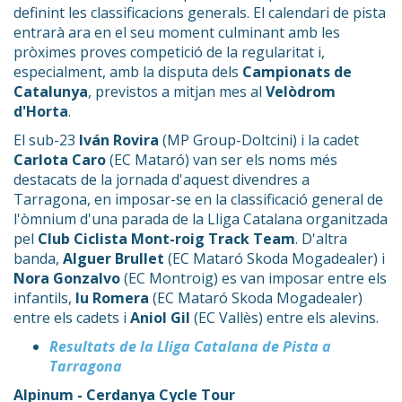
definint les classificacions generals. El calendari de pista
entrarà ara en el seu moment culminant amb les
pròximes proves competició de la regularitat i,
especialment, amb la disputa dels
Campionats de
Catalunya
, previstos a mitjan mes al
Velòdrom
d'Horta
.
El sub-23
Iván Rovira
(MP Group-Doltcini) i la cadet
Carlota Caro
(EC Mataró) van ser els noms més
destacats de la jornada d'aquest divendres a
Tarragona, en imposar-se en la classificació general de
l'òmnium d'una parada de la Lliga Catalana organitzada
pel
Club Ciclista Mont-roig Track Team
. D'altra
banda,
Alguer Brullet
(EC Mataró Skoda Mogadealer) i
Nora Gonzalvo
(EC Montroig) es van imposar entre els
infantils,
Iu Romera
(EC Mataró Skoda Mogadealer)
entre els cadets i
Aniol Gil
(EC Vallès) entre els alevins.
Resultats de la Lliga Catalana de Pista a
Tarragona
Alpinum - Cerdanya Cycle Tour