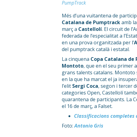
PumpTrack
Més d’una vuitantena de participa
Catalana de Pumptrack
amb la 
març a
Castellolí
. El circuit de 
federada de l’especialitat a l’Est
en una prova organitzada per l’
A
del pumptrack català i estatal.
La cinquena
Copa Catalana de
Montoto
, que en el seu primer 
grans talents catalans. Montoto
en la que ha marcat el ja insupera
l’elit
Sergi Coca
, segon i tercer d
categories Open, Castellolí tamb
quarantena de participants. La 
el 16 de març, a Falset.
Classificacions completes 
Foto:
Antonio Gris