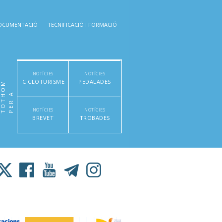
OCUMENTACIÓ
TECNIFICACIÓ I FORMACIÓ
NOTÍCIES
NOTÍCIES
CICLOTURISME
PEDALADES
M
P
E
R
A
T
O
T
H
O
NOTÍCIES
NOTÍCIES
BREVET
TROBADES