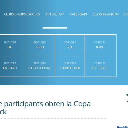
CLUBS EQUIPS ESCOLES
ACTUALITAT
CALENDARI
CLASSIFICACIONS
D
NOTÍCIES
NOTÍCIES
NOTÍCIES
NOTÍCIES
DH
PISTA
TRIAL
BMX
NOTÍCIES
NOTÍCIES
NOTÍCIES
NOTÍCIES
ENDURO
PARACICLISME
PUMPTRACK
FREESTYLE
e participants obren la Copa
ck