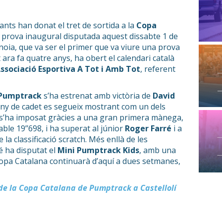
nts han donat el tret de sortida a la
Copa
prova inaugural disputada aquest dissabte 1 de
l’Anoia, que va ser el primer que va viure una prova
at ara fa quatre anys, ha obert el calendari català
ssociació Esportiva A Tot i Amb Tot
, referent
 Pumptrack
s’ha estrenat amb victòria de
David
any de cadet es segueix mostrant com un dels
 s’ha imposat gràcies a una gran primera mànega,
ble 19’’698, i ha superat al júnior
Roger Farré
i a
e la classificació scratch. Més enllà de les
é ha disputat el
Mini Pumptrack Kids
, amb una
Copa Catalana continuarà d’aquí a dues setmanes,
de la Copa Catalana de Pumptrack a Castellolí