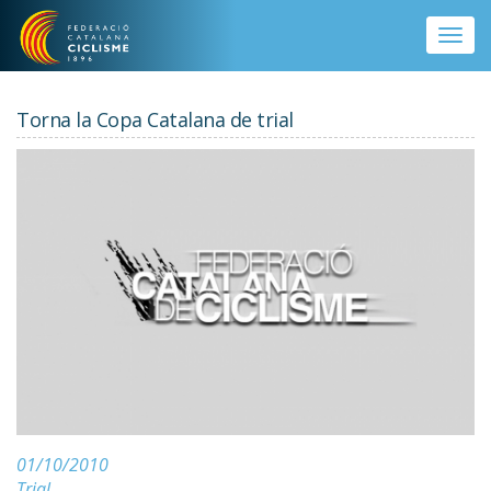
Vés al contingut
Toggle
naviga
Torna la Copa Catalana de trial
01/10/2010
Trial