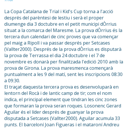
La Copa Catalana de Trial i Kid's Cup torna a l'acció
després del parèntesi de lestiu i serà el proper
diumenge dia 3 doctubre en el petit municipi dÒrrius
situat a la comarca del Maresme. La prova dÒrrius és la
tercera dun calendari de cinc proves que va començar
pel maig a Ripoll i va passar després per Setcases
(Vallter2000). Després de la prova dÒrrius es disputarà
la prova de Terrassa el dia 24 doctubre i el 7 de
novembre es donarà per finalitzada l'edició 2010 amb la
prova de Girona. La prova maresmenca començarà
puntualment a les 9 del matí, sent les inscripcions 08:30
a 09:30.
El traçat daquesta tercera prova es desenvoluparà en
lentorn del Rocà i de lantic camp de tir; com el nom
indica, el principal element que tindran les cinc zones
que formaran la prova seran roques. Losonenc Gerard
Aguilar és el líder després de guanyar la prova
disputada a Setcases (Vallter2000). Aguilar acumula 33
punts. El barceloní Joan Figueras i el mataroní Andreu