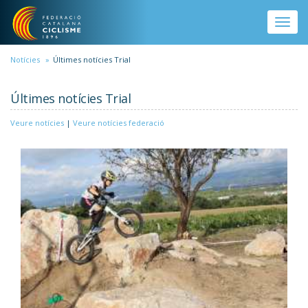
Vés al contingut
Toggle
naviga
Notícies
Últimes notícies Trial
Últimes notícies Trial
Veure notícies
|
Veure notícies federació