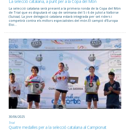
La selecció catalana, a punt per a la Copa del Món
La selecció catalana serà present a la primera ronda de la Copa del Món
de Trial que es disputarà el cap de setmana del 5 i 6 de juliol a Valbirse
(Suïssa). La jove delegació catalana estarà integrada per set riders i
competirà contra els millors especialistes del món.El campió d’Europa
Eloi...
30/06/2025
Trial
Quatre medalles per a la selecció catalana al Campionat