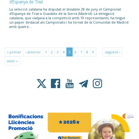
d’Espanya de Trial
La selecció catalana ha disputat el dissabte 28 de juny el Campionat
d’Espanya de Trial a Guadalix de la Sierra (Madrid). La delegació
catalana, que viatjava a la competició amb 19 representants, ha tingut
un paper destacat als Campionats i ha tornat de la Comunitat de Madrid
amb quatre...
…
« primer
‹ anterior
1
2
3
4
5
6
7
8
9
següent ›
últim »