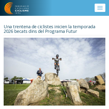
Vés al contingut
Toggle
naviga
Una trentena de ciclistes inicien la temporada
2026 becats dins del Programa Futur