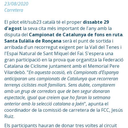
23/08/2020
Carretera
El pilot elit/sub23 català té el proper
dissabte 29
d'agost
la seva cita més important de l'any amb la
disputa del
Campionat de Catalunya de fons en ruta
.
Santa Eulàlia de Ronçana
serà el punt de sortida i
arribada d'un recorregut exigent per la Vall del Tenes i
l'Espai Natural de Sant Miquel del Fai. S'espera una
gran participació en la prova que organitza la Federació
Catalana de Ciclisme juntament amb el Memorial Pere
Vilardebò. "
En aquesta ocasió, els Campionats d'Espanya
anticiparan uns campionats de Catalunya que recorreran
terrenys ciclistes molt familiars. Sens dubte, comptarem
amb un grup de corredors que de ben segur donaran
espectacle, igual que creiem que ho faran la setmana
anterior amb la selecció catalana a Jaén
", apunta el
coordinador de la comissió de carretera de la FCC, Jesús
Ruiz.
Els participants hauran de donar tres voltes al circuit