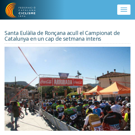
Vés al contingut
Toggle
naviga
Santa Eulàlia de Ronçana acull el Campionat de
Catalunya en un cap de setmana intens