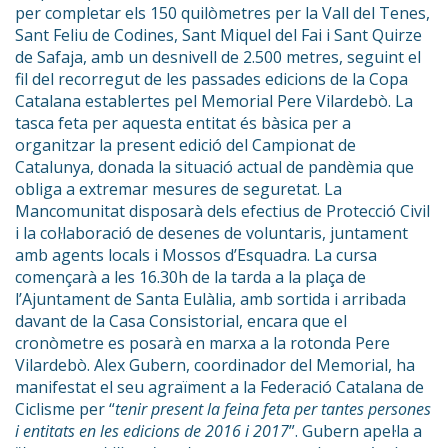
per completar els 150 quilòmetres per la Vall del Tenes,
Sant Feliu de Codines, Sant Miquel del Fai i Sant Quirze
de Safaja, amb un desnivell de 2.500 metres, seguint el
fil del recorregut de les passades edicions de la Copa
Catalana establertes pel Memorial Pere Vilardebò. La
tasca feta per aquesta entitat és bàsica per a
organitzar la present edició del Campionat de
Catalunya, donada la situació actual de pandèmia que
obliga a extremar mesures de seguretat. La
Mancomunitat disposarà dels efectius de Protecció Civil
i la col·laboració de desenes de voluntaris, juntament
amb agents locals i Mossos d’Esquadra. La cursa
començarà a les 16.30h de la tarda a la plaça de
l’Ajuntament de Santa Eulàlia, amb sortida i arribada
davant de la Casa Consistorial, encara que el
cronòmetre es posarà en marxa a la rotonda Pere
Vilardebò. Alex Gubern, coordinador del Memorial, ha
manifestat el seu agraïment a la Federació Catalana de
Ciclisme per “
tenir present la feina feta per tantes persones
i entitats en les edicions de 2016 i 2017
”. Gubern apel·la a