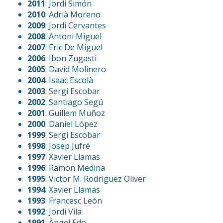
2011
: Jordi Simón
2010
: Adrià Moreno
2009
: Jordi Cervantes
2008
: Antoni Miguel
2007
: Eric De Miguel
2006
: Ibon Zugasti
2005
: David Molinero
2004
: Isaac Escolà
2003
: Sergi Escobar
2002
: Santiago Segú
2001
: Guillem Muñoz
2000
: Daniel López
1999
: Sergi Escobar
1998
: Josep Jufré
1997
: Xavier Llamas
1996
: Ramon Medina
1995
: Victor M. Rodríguez Oliver
1994
: Xavier Llamas
1993
: Francesc León
1992
: Jordi Vila
1991
: Àngel Edo