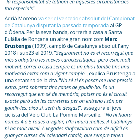
“
la responsabilitat de tothom en aquestes circumstàncies
tan especials
”.
Adrià Moreno
va ser el vencedor absolut del Campionat
de Catalunya disputat la passada temporada
al GP
d'Òdena. Per la seva banda, correrà a casa a Santa
Eulàlia de Ronçana un altre gran nom com
Marc
Brustenga
(1999), campió de Catalunya absolut l'any
2018 i sub23 el 2019. "
Segurament no és el recorregut que
més s'adapta a les meves característiques, però estic molt
motivat: córrer a casa sempre és un plus i també tinc una
motivació extra com a vigent campió
", explica Brustenga a
una setamna de la cita. "
No sé si és posar-me una pressió
extra, però sobretot tinc ganes de gaudir-ho. És un
recorregut que em sé de memòria, potser no és el circuit
exacte però són les carreteres per on entreno i són per
gaudir-les; això sí, serà de desgast
", assegura el jove
ciclista del Vélo Club La Pomme Marseille. "
No hi haura
només 4 o 5 rodes a vigilar, n'hi haurà moltes. A Catalunya
hi ha molt nivell. A vegades s'infravalora com de difícil és
guanyar curses del calendari català, que sempre tenen