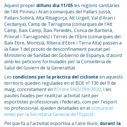
Aquest proper
dilluns dia 11/05
les regions sanitàries
de l'Alt Pirineu i Aran (comarques del Pallars Jussà,
Pallars Sobirà, Alta Ribagorça, Alt Urgell, Val d'Aran i
Cerdanya), Camp de Tarragona (comarques de l'Alt
Camp, Baix Camp, Baix Penedès, Conca de Barberà,
Priorat i Tarragonès) i Terres de l'Ebre (comarques del
Baix Ebre, Montsià, Ribera d'Ebre i Terra Alta) passen a
la Fase 1 del procés de desconfinament pautat pel
Ministerio de Sanidad del Gobierno de Espanya, d'acord
amb les peticions formulades per la Conselleria de
Salut del Govern de la Generalitat.
Les
condicions per la pràctica del ciclisme
en aquests
territoris queden regulades en el BOE nº 130 del 9 de
maig, concretament en l'
Ordre SND/399/2020
, i les
pautes fixades per realitzar activitat tant per
esportistes professionals i federats, com per l'esport
no professional, queden detallades en el
comunicat
emès per la Secretaria General de l'Esport
.
Pel que fa a l'activitat esportiva a l'aire lliure,
durant la