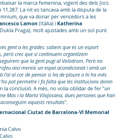
 rebaixar la marca femenina, vigent des dels Jocs
11.287. La nit es tancava amb la disputa de la
òmnium, que va donar per vencedors a les
rancesco Lamon
(Itàlia) i
Katherina
Dukla Praga), molt ajustades amb un sol punt
més gent a les grades: sabem que és un esport
as, però crec que si continuem organitzem
seguirem que la gent pugi al Velòdrom. Però no
ofeu així mereix un espai acondicionat i amb un
 l’ai al cor de pensar si ha de ploure o hi ha més
ho pot permetre i fa falta que les institucions donin
en la conclusió. A més, no volia oblidar de fer "
un
me Mas i la Marta Vilajosana, dues persones que han
al aconseguim aquests resultats
".
ernacional Ciutat de Barcelona-VI Memorial
ania Calvo
 Calvo