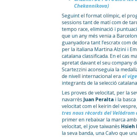
Chekannikova)
Seguint el format olímpic, el pr
sessions tant de matí com de tar
tempo race, eliminació i puntuaci
que un any més venia a Barcelon
guanyadora tant l’escratx com d
per la italiana Martina Alzini i E
catalana classificada. En el cas m
apretat davant el seu company de 
Scartezzini aconseguia la medall
de nivell internacional era
el vig
integrants de la selecció catalana
Les proves de velocitat, per la s
navarrès
Juan Peralta
i la basca
velocitat com el keirin del vespre
tres nous rècords del Velòdrom 
primer en rebaixar la marca amb 1
velocitat, el jove taiwanès
Hsieh 
la seva banda, una Calvo que una