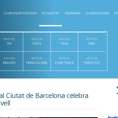
CLUBS EQUIPS ESCOLES
ACTUALITAT
CALENDARI
CLASSIFICACIONS
D
NOTÍCIES
NOTÍCIES
NOTÍCIES
NOTÍCIES
DH
PISTA
TRIAL
BMX
NOTÍCIES
NOTÍCIES
NOTÍCIES
NOTÍCIES
ENDURO
PARACICLISME
PUMPTRACK
FREESTYLE
al Ciutat de Barcelona celebra
vell