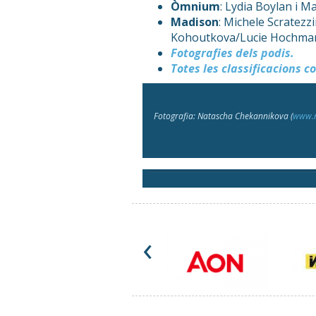
Òmnium
: Lydia Boylan i 
Madison
: Michele Scratezz
Kohoutkova/Lucie Hochman
Fotografies dels podis.
Totes les classificacions c
Fotografia: Natascha Chekannikova (
www.n
‹