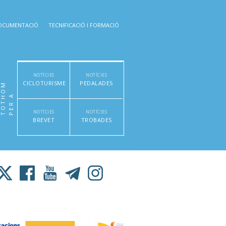
OCUMENTACIÓ
TECNIFICACIÓ I FORMACIÓ
NOTÍCIES
NOTÍCIES
CICLOTURISME
PEDALADES
M
P
E
R
A
T
O
T
H
O
NOTÍCIES
NOTÍCIES
BREVET
TROBADES