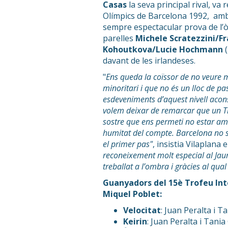
Casas
la seva principal rival, va
Olímpics de Barcelona 1992, amb 
sempre espectacular prova de l’
parelles
Michele Scratezzini/F
Kohoutkova/Lucie Hochmann
(
davant de les irlandeses.
"
Ens queda la coïssor de no veure 
minoritari i que no és un lloc de p
esdeveniments d’aquest nivell acon
volem deixar de remarcar que un Tr
sostre que ens permeti no estar amb
humitat del compte. Barcelona no s’
el primer pas"
, insistia Vilaplana 
reconeixement molt especial al Jau
treballat a l’ombra i gràcies al qu
Guanyadors del 15è Trofeu Int
Miquel Poblet:
Velocitat
: Juan Peralta i T
Keirin
: Juan Peralta i Tania