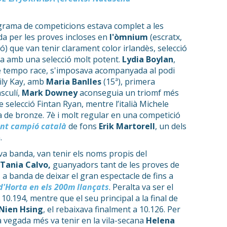
ograma de competicions estava complet a les
da per les proves incloses en
l'òmnium
(escratx,
ó) que van tenir clarament color irlandès, selecció
a amb una selecció molt potent.
Lydia Boylan
,
e tempo race, s'imposava acompanyada al podi
mily Kay, amb
Maria Banlles
(15ª), primera
asculí,
Mark Downey
aconseguia un triomf més
selecció Fintan Ryan, mentre l’italià Michele
a de bronze. 7è i molt regular en una competició
ent campió català
de fons
Erik Martorell
, un dels
.
eva banda, van tenir els noms propis del
Tania Calvo,
guanyadors tant de les proves de
, a banda de deixar el gran espectacle de fins a
d'Horta en els 200m llançats
. Peralta va ser el
0.194, mentre que el seu principal a la final de
Nien Hsing
, el rebaixava finalment a 10.126. Per
 vegada més va tenir en la vila-secana
Helena