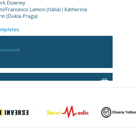
Mark Downey
ini/Francesco Lamon (Itàlia) i Katherina
n (Dukla Praga)
ompletes.
atascha.es
)