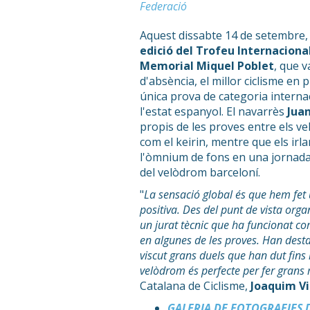
Federació
Aquest dissabte 14 de setembre, 
edició del Trofeu Internaciona
Memorial Miquel Poblet
, que 
d'absència, el millor ciclisme en 
única prova de categoria interna
l'estat espanyol. El navarrès
Juan
propis de les proves entre els ve
com el keirin, mentre que els ir
l'òmnium de fons en una jornada
del velòdrom barceloní.
"
La sensació global és que hem fet
positiva. Des del punt de vista orga
un jurat tècnic que ha funcionat co
en algunes de les proves. Han desta
viscut grans duels que han dut fins 
velòdrom és perfecte per fer gran
Catalana de Ciclisme,
Joaquim Vi
GALERIA DE FOTOGRAFIES D