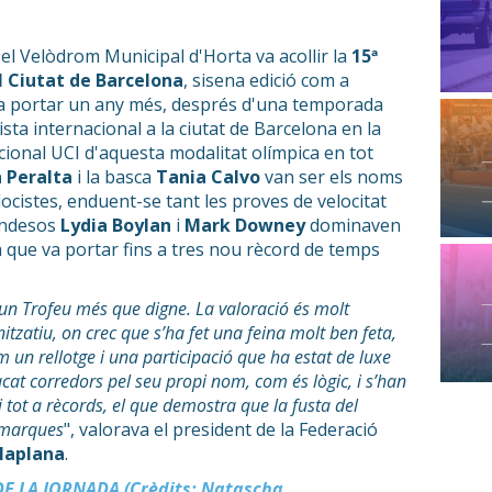
el Velòdrom Municipal d'Horta va acollir la
15ª
l Ciutat de Barcelona
, sisena edició com a
va portar un any més, després d'una temporada
pista internacional a la ciutat de Barcelona en la
cional UCI d'aquesta modalitat olímpica en tot
 Peralta
i la basca
Tania Calvo
van ser els noms
locistes, enduent-se tant les proves de velocitat
landesos
Lydia Boylan
i
Mark Downey
dominaven
 que va portar fins a tres nou rècord de temps
 un Trofeu més que digne. La valoració és molt
nitzatiu, on crec que s’ha fet una feina molt ben feta,
m un rellotge i una participació que ha estat de luxe
cat corredors pel seu propi nom, com és lògic, i s’han
i tot a rècords, el que demostra que la fusta del
s marques
", valorava el president de la Federació
laplana
.
E LA JORNADA (Crèdits: Natascha