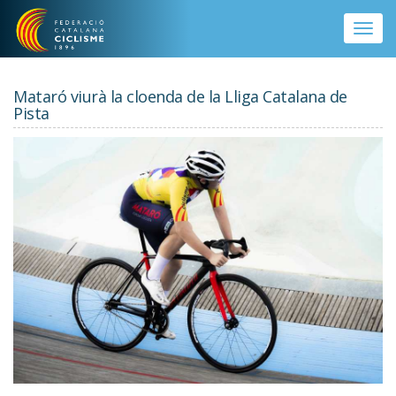
Vés al contingut
Toggle
naviga
Mataró viurà la cloenda de la Lliga Catalana de
Pista