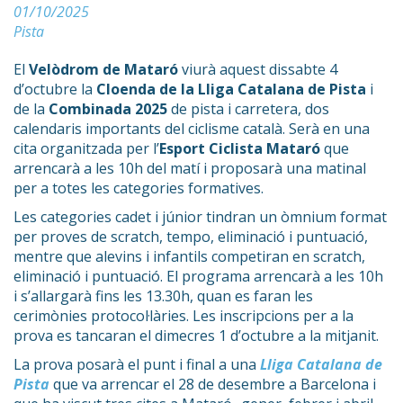
01/10/2025
Pista
El
Velòdrom de Mataró
viurà aquest dissabte 4
d’octubre la
Cloenda de la Lliga Catalana de Pista
i
de la
Combinada 2025
de pista i carretera, dos
calendaris importants del ciclisme català. Serà en una
cita organitzada per l’
Esport Ciclista Mataró
que
arrencarà a les 10h del matí i proposarà una matinal
per a totes les categories formatives.
Les categories cadet i júnior tindran un òmnium format
per proves de scratch, tempo, eliminació i puntuació,
mentre que alevins i infantils competiran en scratch,
eliminació i puntuació. El programa arrencarà a les 10h
i s’allargarà fins les 13.30h, quan es faran les
cerimònies protocol·làries. Les inscripcions per a la
prova es tancaran el dimecres 1 d’octubre a la mitjanit.
La prova posarà el punt i final a una
Lliga Catalana de
Pista
que va arrencar el 28 de desembre a Barcelona i