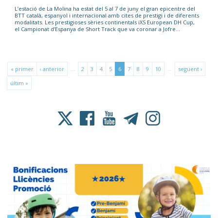
L’estació de La Molina ha estat del 5 al 7 de juny el gran epicentre del
BTT català, espanyol i internacional amb cites de prestigi i de diferents
modalitats. Les prestigioses sèries continentals iXS European DH Cup,
el Campionat d’Espanya de Short Track que va coronar a Jofre...
…
…
« primer
‹ anterior
2
3
4
5
6
7
8
9
10
següent ›
últim »