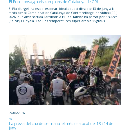
El Poal consagra els campions de Catalunya de CRI
El Pla d'Urgell ha estat l'escenari ideal aquest dissabte 13 de juny a la
tarda per al Campionat de Catalunya de Contrarellotge Individual (CRI)
2026, que amb sortida i arribada a El Poal també ha passat per Els Arcs
(Bellvís) i Linyola. Tot i les temperatures superiors als 35 graus i...
09/06/2026
BTT
La prèvia del cap de setmana: el més destacat del 13 i 14 de
juny