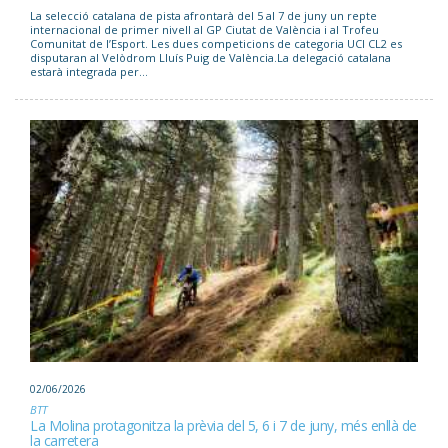
La selecció catalana de pista afrontarà del 5 al 7 de juny un repte
internacional de primer nivell al GP Ciutat de València i al Trofeu
Comunitat de l’Esport. Les dues competicions de categoria UCI CL2 es
disputaran al Velòdrom Lluís Puig de València.La delegació catalana
estarà integrada per...
02/06/2026
BTT
La Molina protagonitza la prèvia del 5, 6 i 7 de juny, més enllà de
la carretera