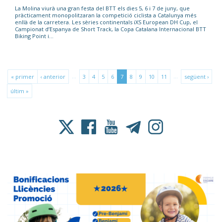
La Molina viurà una gran festa del BTT els dies 5, 6 i 7 de juny, que
pràcticament monopolitzaran la competició ciclista a Catalunya més
enllà de la carretera. Les sèries continentals iXS European DH Cup, el
Campionat d’Espanya de Short Track, la Copa Catalana Internacional BTT
Biking Point i...
…
…
« primer
‹ anterior
3
4
5
6
7
8
9
10
11
següent ›
últim »