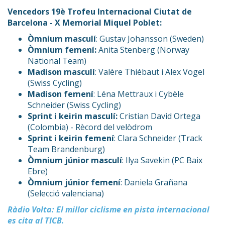
Vencedors 19è Trofeu Internacional Ciutat de
Barcelona - X Memorial Miquel Poblet:
Òmnium masculí
: Gustav Johansson (Sweden)
Òmnium femení:
Anita Stenberg (Norway
National Team)
Madison masculí
: Valère Thiébaut i Alex Vogel
(Swiss Cycling)
Madison femení
: Léna Mettraux i Cybèle
Schneider (Swiss Cycling)
Sprint i keirin masculí:
Cristian David Ortega
(Colombia) - Rècord del velòdrom
Sprint i keirin femení
: Clara Schneider (Track
Team Brandenburg)
Òmnium júnior masculí
: Ilya Savekin (PC Baix
Ebre)
Òmnium júnior femení
: Daniela Grañana
(Selecció valenciana)
Ràdio Volta: El millor ciclisme en pista internacional
es cita al TICB.