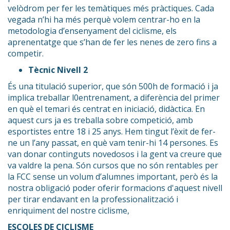
velòdrom per fer les temàtiques més pràctiques. Cada
vegada n’hi ha més perquè volem centrar-ho en la
metodologia d’ensenyament del ciclisme, els
aprenentatge que s’han de fer les nenes de zero fins a
competir.
Tècnic Nivell 2
És una titulació superior, que són 500h de formació i ja
implica treballar l0entrenament, a diferència del primer
en què el temari és centrat en iniciació, didàctica. En
aquest curs ja es treballa sobre competició, amb
esportistes entre 18 i 25 anys. Hem tingut l’èxit de fer-
ne un l’any passat, en què vam tenir-hi 14 persones. Es
van donar continguts novedosos i la gent va creure que
va valdre la pena. Són cursos que no són rentables per
la FCC sense un volum d’alumnes important, però és la
nostra obligació poder oferir formacions d'aquest nivell
per tirar endavant en la professionalització i
enriquiment del nostre ciclisme,
ESCOLES DE CICLISME