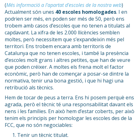
(
Més informació a l'apartat d'escoles de la nostra web
)
Actualment són unes
40 escoles homologades
. I en
podrien ser més, en poden ser més de 50, però ens
trobem amb casos d’escoles que no tenen a titulats al
capdavant. La xifra de les 2.000 llicències semblen
moltes, però necessitem que s’expandeixin més pel
territori. Ens trobem encara amb territoris de
Catalunya que no tenen escoles, i també la presència
d’escoles molt grans i altres petites, que han de veure
que poden créixer. A moltes els frena molt el factor
econòmic, però han de començar a posar-se dintre la
normativa, tenir una bona gestió, i que hi hagi una
retribució als tècnics.
Hem de tocar de peus a terra. Ens hi posem perquè ens
agrada, però el tècnic té una responsabilitat davant els
nens i les famílies. En això hem d’estar coberts, per això
tenim els principis per homologar les escoles des de la
FCC, que no són negociables:
Tenir un tècnic titulat.