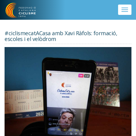
Vés al contingut
Toggle
naviga
#ciclismecatACasa amb Xavi Ràfols: formació,
escoles i el velòdrom