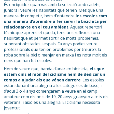
És enriquidor quan vas amb la selecció amb cadets,
júniors i veure les habilitats que tenen. Més que una
manera de competir, hem d'entendre
les escoles com
una manera d’aprendre a fer servir la bicicleta per
relacionar-te en el teu ambient
. Aquest repertori
tècnic que aprens et queda, tens uns reflexes i una
habilitat que et permet sortir de molts problemes,
superant obstacles i espais. Fa anys podies veure
professionals que tenien problemes per treure’s la
roba sobre la bici o menjar en marxa i es nota molt els
nens que han fet escoles.
Hem de veure que, banda d’anar en bicicleta,
els que
estem dins el món del ciclisme hem de dedicar un
temps a ajudar als que vénen darrere
. Les escoles
estan donant una alegria a les categories de base, i
d’aquí 3 o 4 anys començarem a veure en el camp
amateur com els nois de 19, 20 anys guanyen a tots els
veterans, i això és una alegria. El ciclisme necessita
joventut.