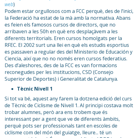
web
)
Podem estar orgullosos com a FCC perquè, des de l’inici,
la Federació ha estat de la mà amb la normativa. Abans
es feien els famosos cursos de directors, que no
arribaven a les 50h en què ens desplaçàvem a les
diferents territorials. Eren cursos homolgats per la
RFEC. El 2002 surt una llei en què els estudis esportius
es passaven a regular des del Ministerio de Educación y
Ciencia, així que no no només eren cursos federatius.
Des d’aleshores, des de la FCC es van formacions
reconegudes per les institucions, CSD (Consejo
Superior de Deportes) i Generalitat de Catalunya.
Tècnic Nivell 1
Si tot va bé, aquest any farem la dotzena edició del curs
de Tècnic de Ciclisme de Nivell 1. Al principi costava molt
trobar alumnes, però ara ens trobem que és
interessant per a gent que ve de diferents àmbits,
perquè pots ser professionals tant en escoles de
ciclisme com del món del guiatge, lleure... té un