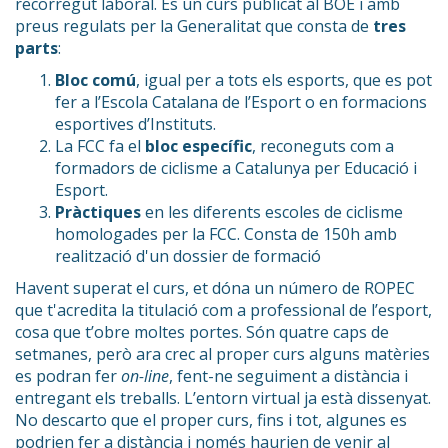
recorregut laboral. És un curs publicat al BOE i amb
preus regulats per la Generalitat que consta de
tres
parts
:
Bloc comú
, igual per a tots els esports, que es pot
fer a l’Escola Catalana de l’Esport o en formacions
esportives d’Instituts.
La FCC fa el
bloc específic
, reconeguts com a
formadors de ciclisme a Catalunya per Educació i
Esport.
Pràctiques
en les diferents escoles de ciclisme
homologades per la FCC. Consta de 150h amb
realització d'un dossier de formació
Havent superat el curs, et dóna un número de ROPEC
que t'acredita la titulació com a professional de l’esport,
cosa que t’obre moltes portes. Són quatre caps de
setmanes, però ara crec al proper curs alguns matèries
es podran fer
on-line
, fent-ne seguiment a distància i
entregant els treballs. L’entorn virtual ja està dissenyat.
No descarto que el proper curs, fins i tot, algunes es
podrien fer a distància i només haurien de venir al