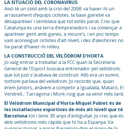
LA SITUACIÓ DEL CORONAVIRUS
Això té un símil amb la crisi del 2008: va haver-hi un
arrassament d’equips ciclistes, la base gairebé va
desaparèixer i semblava que tot estés parat. Crec que
Catalunya és una terra d’emprenedors i va començar a
aparèixer gent amb ganes, a moure’s, i en poc temps
vam aconseguir ciclistes d’alt nivell, i des d’aleshores no
ha parat d’haver-hi relleu.
LA CONSTRUCCIÓ DEL VELÒDROM D'HORTA
Jo vaig entrar a treballar a la FCC quan la Secretaria
General de l'Esport buscava entrenador pel velòdrom,
que tot just s'acabava de construir. Allò era un somni,
tothom parlava del velòdrom. Jo recordo que, quan
érem júniors, anàvem a competir a Igualada, Mataró, El
Vendrell... Tarragona i Mont-roig que va venir més tard.
El Velòdrom Municipal d'Horta-Miquel Poblet és de
les instal·lacions esportives de més alt nivell que té
Barcelona
tot i tenir 30 anys d’antiguitat. Jo crec que és
dels velòdroms més ràpids que hi ha a Espanya. Va
suposar tornar a posar Barcelona dins el mapa de la