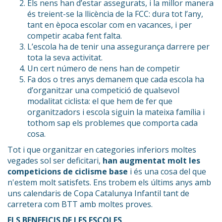
Els nens han d’estar assegurats, i la millor manera
és treient-se la llicència de la FCC: dura tot l’any,
tant en època escolar com en vacances, i per
competir acaba fent falta.
L’escola ha de tenir una assegurança darrere per
tota la seva activitat.
Un cert número de nens han de competir
Fa dos o tres anys demanem que cada escola ha
d’organitzar una competició de qualsevol
modalitat ciclista: el que hem de fer que
organitzadors i escola siguin la mateixa família i
tothom sap els problemes que comporta cada
cosa.
Tot i que organitzar en categories inferiors moltes
vegades sol ser deficitari,
han augmentat molt les
competicions de ciclisme base
i és una cosa del que
n'estem molt satisfets. Ens trobem els últims anys amb
uns calendaris de Copa Catalunya Infantil tant de
carretera com BTT amb moltes proves.
ELS BENEFICIS DE LES ESCOLES